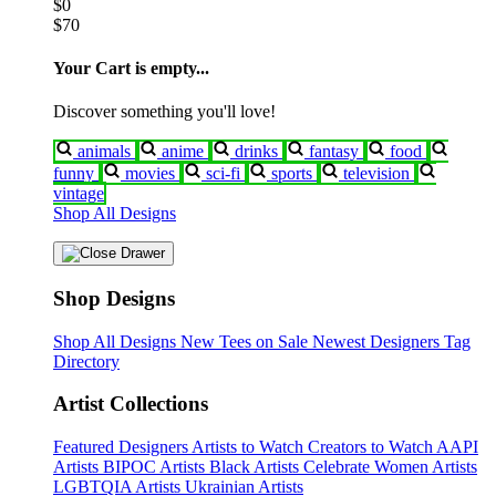
$0
$70
Your Cart is empty...
Discover something you'll love!
animals
anime
drinks
fantasy
food
funny
movies
sci-fi
sports
television
vintage
Shop All Designs
Shop Designs
Shop All Designs
New Tees on Sale
Newest Designers
Tag
Directory
Artist Collections
Featured Designers
Artists to Watch
Creators to Watch
AAPI
Artists
BIPOC Artists
Black Artists
Celebrate Women Artists
LGBTQIA Artists
Ukrainian Artists