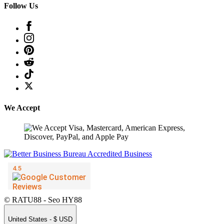
Follow Us
We Accept
© RATU88 - Seo HY88
United States - $ USD