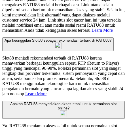
mengakses RATU88 melalui berbagai cara. Link utama selalu
diperbarui setiap hari untuk memastikan akses yang stabil. Selain itu,
kami menyediakan link alternatif yang dapat diakses melalui
customer service 24 jam. Link situs slot gacor hari ini juga tersedia
melalui notifikasi email atau media sosial resmi RATU88 untuk
memastikan Anda tidak ketinggalan akses terbaru.
Learn More
Apa keunggulan Slot88 sebagai rekomendasi terbaik di RATU88?
Slot88 menjadi rekomendasi terbaik di RATU88 karena
menawarkan berbagai keunggulan seperti RTP (Return to Player)
tinggi yang mencapai 96-98%, koleksi permainan slot yang sangat
lengkap dari provider terkemuka, sistem pembayaran yang cepat dan
aman, serta bonus dan promosi menarik. Selain itu, Slot88 di
RATU88 menggunakan teknologi terbaru untuk memastikan
pengalaman bermain yang lancar tanpa lag dan akses yang stabil 24
jam nonstop.
Learn More
Apakah RATU88 menyediakan akses stabil untuk permainan slot
online?
Ya, RATU88 menjamin akses stabil untuk semua permainan slot