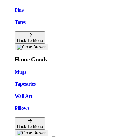
Pins
Totes
Back To Menu
Home Goods
Mugs
Tapestries
Wall Art
Pillows
Back To Menu