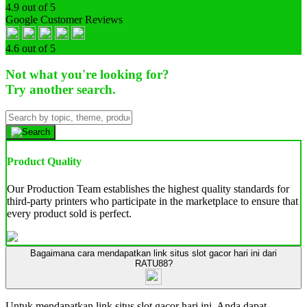
4.9 out of 5
Google Customer Reviews
4.6 out of 5
Not what you're looking for?
Try another search.
Product Quality
Our Production Team establishes the highest quality standards for
third-party printers who participate in the marketplace to ensure that
every product sold is perfect.
Bagaimana cara mendapatkan link situs slot gacor hari ini dari
RATU88?
Untuk mendapatkan link situs slot gacor hari ini, Anda dapat