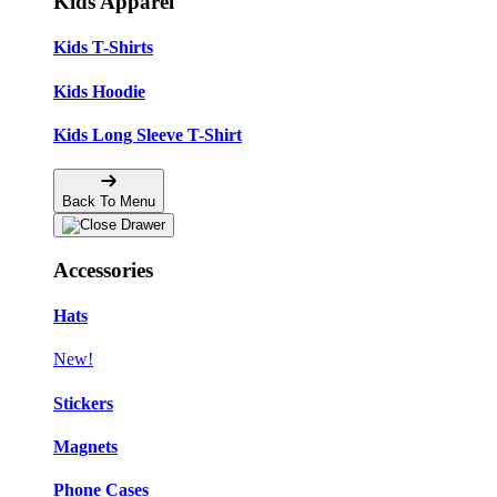
Kids Apparel
Kids T-Shirts
Kids Hoodie
Kids Long Sleeve T-Shirt
Back To Menu
Accessories
Hats
New!
Stickers
Magnets
Phone Cases